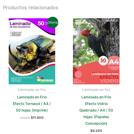
Productos relacionados
El
El
precio
precio
¡Oferta!
original
actual
era:
es:
$12.500.
$11.800.
Laminado en frio
Laminado en frio
Laminado en Frío
Laminado en Frío
Efecto Tornasol / A4 /
Efecto Vidrio
50 hojas (Imprink)
Quebrado / A4 / 50
hojas (Papeles
$
11.800
$
12.500
Concepción)
$
9.200