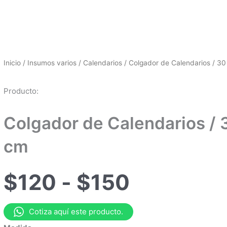
Inicio
/
Insumos varios
/
Calendarios
/ Colgador de Calendarios / 3
Producto:
Colgador de Calendarios / 
cm
RANGO
$
120
-
$
150
DE
PRECIOS
DESDE
Cotiza aquí este producto.