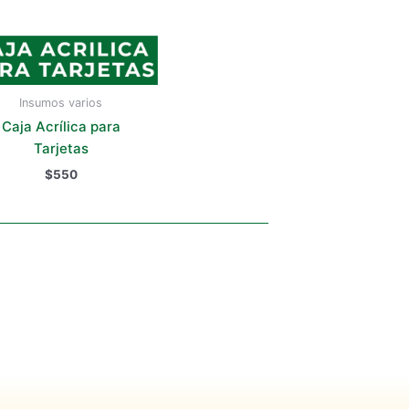
elegir
en
la
página
de
Insumos varios
producto
Caja Acrílica para
Tarjetas
$
550