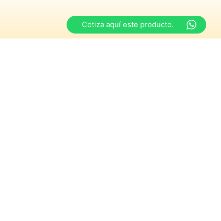
Cotiza aquí este producto.
Horarios
s
y de 15:00 a 18:30 hrs
iernes
y de 15:00 a 18:00 hrs
ngos y festivos”
Potenciado por
Neokik Digital Marketing