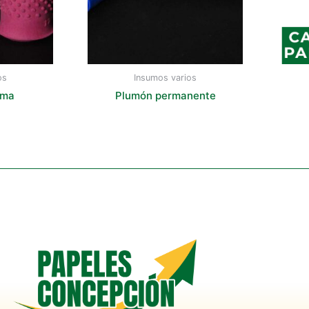
os
Insumos varios
oma
Plumón permanente