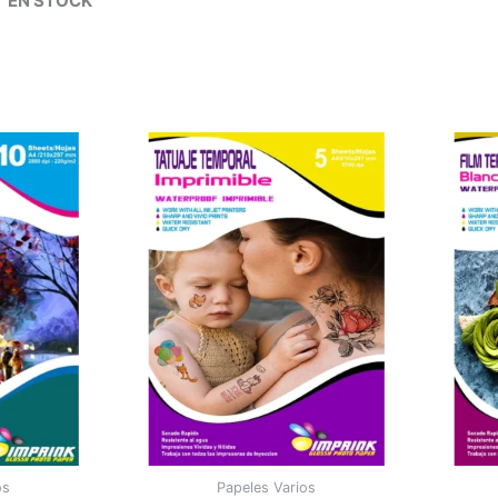
EN STOCK
os
Papeles Varios