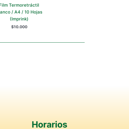
Film Termoretráctil
lanco / A4 / 10 Hojas
(Imprink)
$
10.000
Horarios