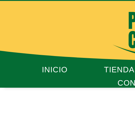
Ir
al
contenido
INICIO
TIENDA
CON