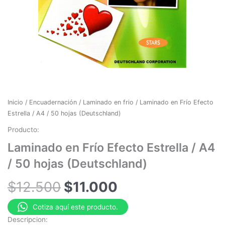
Inicio
/
Encuadernación
/
Laminado en frio
/ Laminado en Frío Efecto
Estrella / A4 / 50 hojas (Deutschland)
Producto:
Laminado en Frío Efecto Estrella / A4
/ 50 hojas (Deutschland)
EL
EL
$
12.500
$
11.000
PRECIO
PRECIO
Cotiza aquí este producto.
ORIGINAL
ACTUAL
Descripcion: