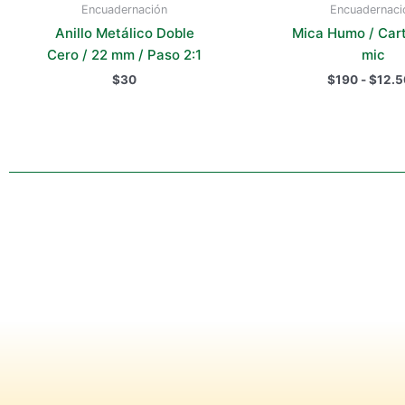
Encuadernación
Encuadernaci
prod
Anillo Metálico Doble
Mica Humo / Cart
Cero / 22 mm / Paso 2:1
mic
$
30
$
190
-
$
12.5