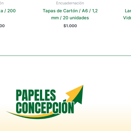
ón
Encuadernación
ucto
a / 200
Tapas de Cartón / A6 / 1,2
La
mm / 20 unidades
Vid
00
$
1.000