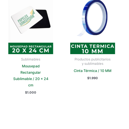
Sublimables
Productos publicitarios
y sublimables
Mousepad
Cinta Térmica / 10 MM
Rectangular
$
1.990
Sublimable / 20 x 24
cm
$
1.000