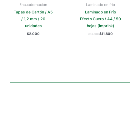
Encuadernación
Laminado en frio
Tapas de Cartón / A5
Laminado en Frío
/ 1,2 mm / 20
Efecto Cuero / A4 / 50
unidades
hojas (Imprink)
$
2.000
$
11.800
$
12.500