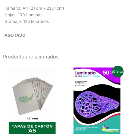
Tamaño: A4 (21 cm x 29,7 cm)
Hojas: 100 Laminas
Gramaje: 125 Micrones
AGOTADO
Productos relacionados
El
El
precio
precio
¡Oferta!
original
actual
era:
es:
$12.500.
$11.800.