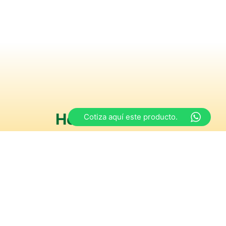
Horarios
Cotiza aquí este producto.
s
y de 15:00 a 18:30 hrs
iernes
y de 15:00 a 18:00 hrs