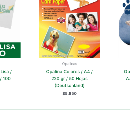
Opalinas
Lisa /
Opalina Colores / A4 /
Opa
 / 100
220 gr / 50 Hojas
A
(Deutschland)
$
5.850