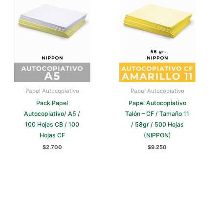
múltiples
variantes.
Las
opciones
se
pueden
elegir
en
la
Papel Autocopiativo
Papel Autocopiativo
página
Pack Papel
Papel Autocopiativo
de
Autocopiativo/ A5 /
Talón – CF / Tamaño 11
producto
100 Hojas CB / 100
/ 58gr / 500 Hojas
Hojas CF
(NIPPON)
$
2.700
$
9.250