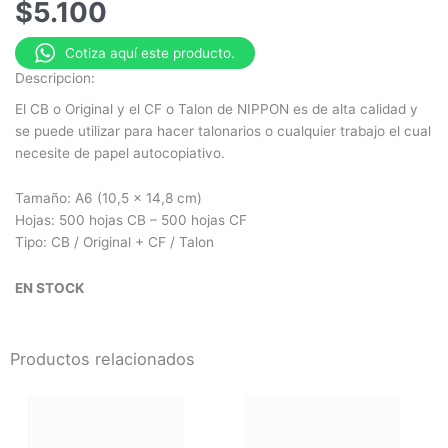
$
5.100
Cotiza aquí este producto.
Descripcion:
El CB o Original y el CF o Talon de NIPPON es de alta calidad y
se puede utilizar para hacer talonarios o cualquier trabajo el cual
necesite de papel autocopiativo.
Tamaño: A6 (10,5 x 14,8 cm)
Hojas: 500 hojas CB – 500 hojas CF
Tipo: CB / Original + CF / Talon
EN STOCK
Productos relacionados
Este
producto
tiene