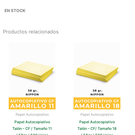
EN STOCK
Productos relacionados
Este
Este
producto
producto
tiene
tiene
múltiples
múltiples
variantes.
variantes.
Las
Las
opciones
opciones
se
se
pueden
pueden
elegir
elegir
en
en
la
la
Papel Autocopiativo
Papel Autocopiativo
página
página
Papel Autocopiativo
Papel Autocopiativo
de
de
Talón – CF / Tamaño 11
Talón – CF/ Tamaño 18
producto
producto