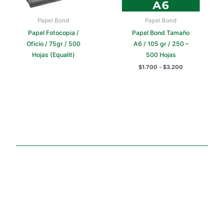
en
la
Papel Bond
Papel Bond
página
Papel Fotocopia /
Papel Bond Tamaño
de
Oficio / 75gr / 500
A6 / 105 gr / 250 –
producto
Hojas (Equalit)
500 Hojas
$
1.700
-
$
3.200