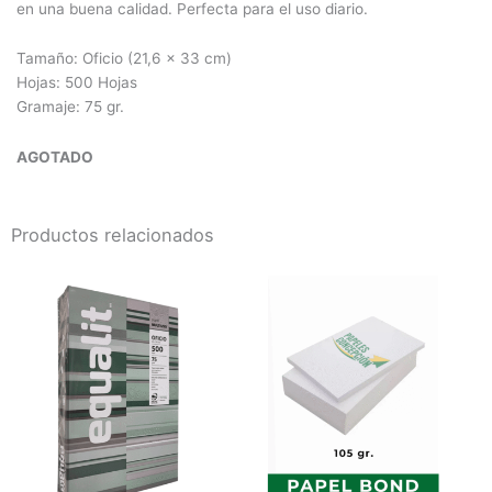
en una buena calidad. Perfecta para el uso diario.
Tamaño: Oficio (21,6 x 33 cm)
Hojas: 500 Hojas
Gramaje: 75 gr.
AGOTADO
Productos relacionados
Rango
Este
de
producto
precios:
desde
tiene
$1.700
múltiples
hasta
$3.200
variantes.
Las
opciones
se
pueden
elegir