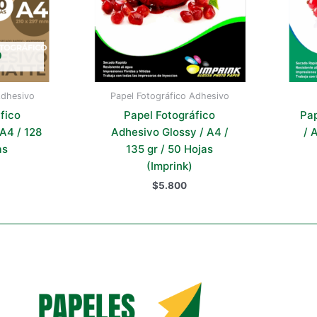
O
Adhesivo
Papel Fotográfico Adhesivo
fico
Papel Fotográfico
Pap
A4 / 128
Adhesivo Glossy / A4 /
/ 
as
135 gr / 50 Hojas
(Imprink)
$
5.800