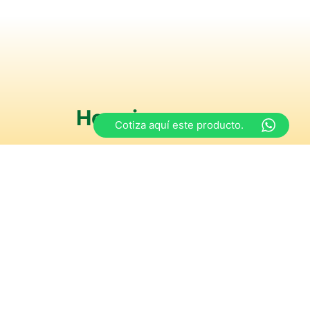
Horarios
Cotiza aquí este producto.
s
y de 15:00 a 18:30 hrs
iernes
y de 15:00 a 18:00 hrs
ngos y festivos”