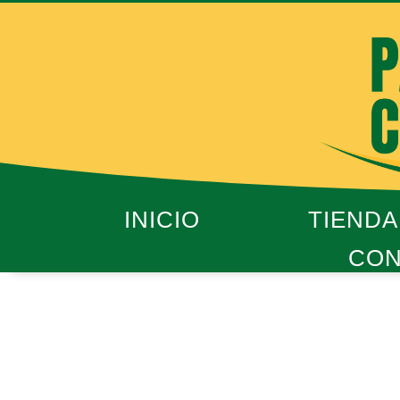
Ir
al
contenido
INICIO
TIENDA
CON