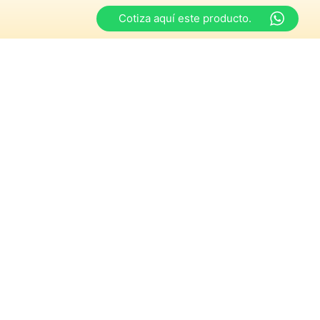
Cotiza aquí este producto.
Horarios
s
y de 15:00 a 18:30 hrs
iernes
y de 15:00 a 18:00 hrs
ngos y festivos”
Potenciado por
Neokik Digital Marketing