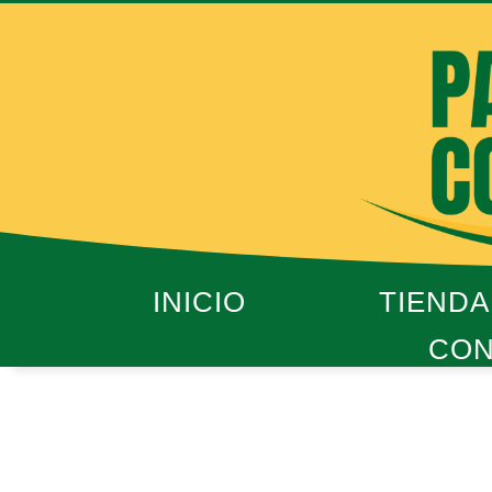
Ir
al
contenido
INICIO
TIENDA
CON