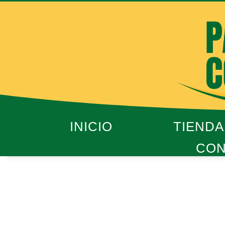
Ir
al
contenido
INICIO
TIENDA
CON