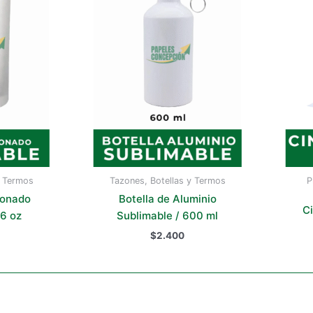
y Termos
Tazones, Botellas y Termos
P
onado
Botella de Aluminio
C
16 oz
Sublimable / 600 ml
$
2.400