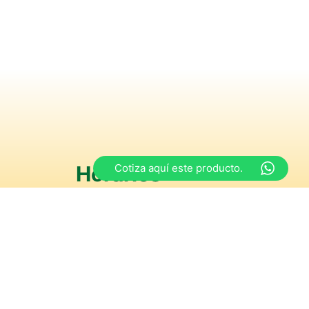
Cotiza aquí este producto.
Horarios
s
y de 15:00 a 18:30 hrs
iernes
y de 15:00 a 18:00 hrs