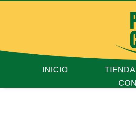
Ir
al
contenido
INICIO
TIENDA
CON