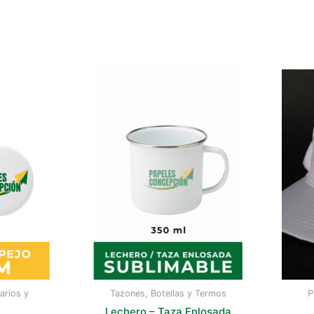
arios y
Tazones, Botellas y Termos
P
Lechero – Taza Enlosada