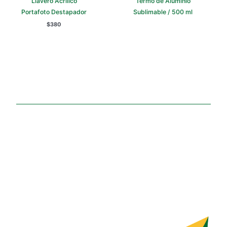
Llavero Acrílico
Termo de Aluminio
Portafoto Destapador
Sublimable / 500 ml
$
380