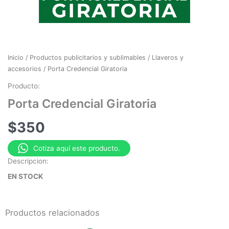
Inicio
/
Productos publicitarios y sublimables
/
Llaveros y
accesorios
/ Porta Credencial Giratoria
Producto:
Porta Credencial Giratoria
$
350
Cotiza aquí este producto.
Descripcion:
EN STOCK
Productos relacionados
El
El