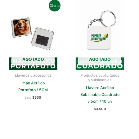
precio
precio
¡Oferta!
original
actual
era:
es:
$500.
$350.
AGOTADO
AGOTADO
Llaveros y accesorios
Productos publicitarios
y sublimables
Imán Acrílico
Llavero Acrílico
Portafoto / 5CM
Sublimable Cuadrado
$
350
$
500
/ 5cm / 10 un
$
3.500