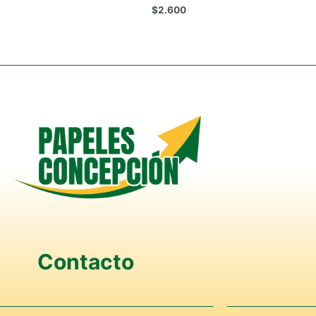
$
2.600
Contacto