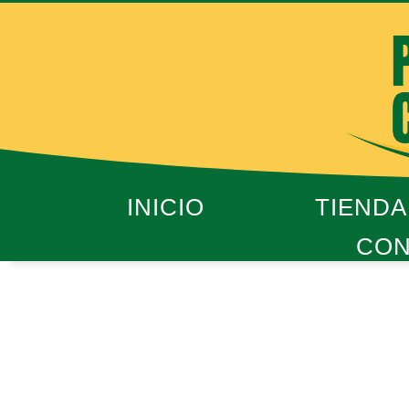
Ir
al
contenido
INICIO
TIENDA
CON