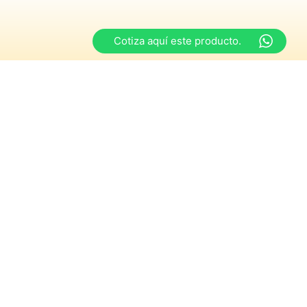
Cotiza aquí este producto.
Horarios
s
y de 15:00 a 18:30 hrs
iernes
y de 15:00 a 18:00 hrs
ngos y festivos”