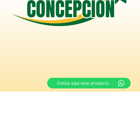
Cotiza aquí este producto.
F
I
W
P
a
n
h
h
c
s
a
o
e
t
t
n
Metodos de pago
b
a
s
e
o
g
a
-
o
r
p
a
Efectivo