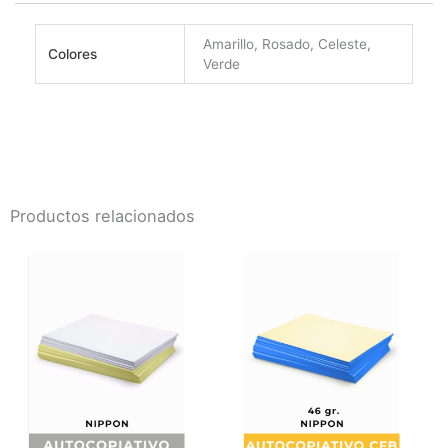
Amarillo, Rosado, Celeste,
Colores
Verde
Productos relacionados
Este
producto
tiene
múltiples
variantes.
Las
opciones
se
pueden
elegir