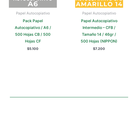
en
la
Papel Autocopiativo
Papel Autocopiativo
página
Pack Papel
Papel Autocopiativo
de
Autocopiativo / A6 /
Intermedio – CFB /
producto
500 Hojas CB / 500
Tamaño 14 / 46gr /
Hojas CF
500 Hojas (NIPPON)
$
5.100
$
7.200