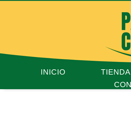
Ir
al
contenido
INICIO
TIENDA
CON