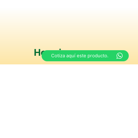
Horarios
Cotiza aquí este producto.
s
y de 15:00 a 18:30 hrs
iernes
y de 15:00 a 18:00 hrs
ngos y festivos”