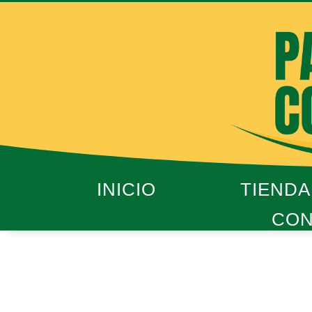
Ir
al
contenido
INICIO
TIENDA
CON