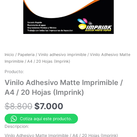
Inicio
/
Papeleria
/
Vinilo adhesivo imprimible
/ Vinilo Adhesivo Matte
Imprimible / A4 / 20 Hojas (Imprink)
Producto:
Vinilo Adhesivo Matte Imprimible /
A4 / 20 Hojas (Imprink)
EL
EL
$
8.800
$
7.000
PRECIO
PRECIO
Cotiza aquí este producto.
ORIGINAL
ACTUAL
Descripcion:
Vinilo Adhesivo Matte Imprimible / A4 / 20 Hojas (Imprink)