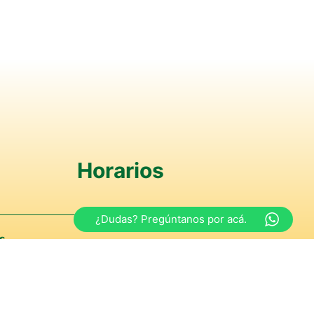
Horarios
¿Dudas? Pregúntanos por acá.
s
y de 15:00 a 18:30 hrs
iernes
y de 15:00 a 18:00 hrs