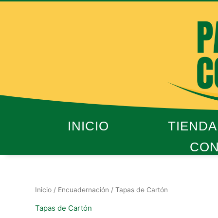
Ir
al
contenido
INICIO
TIENDA
CON
Inicio
/
Encuadernación
/ Tapas de Cartón
Tapas de Cartón